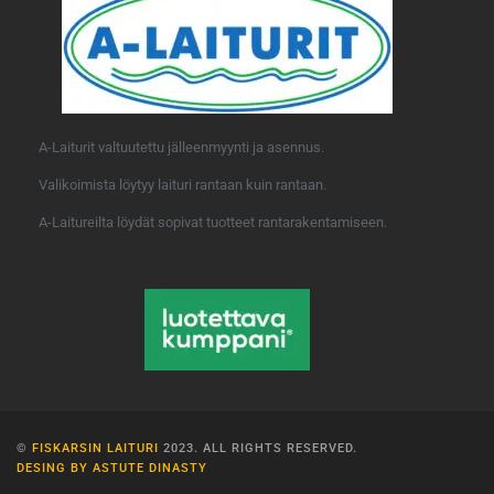
A-Laiturit valtuutettu jälleenmyynti ja asennus.
Valikoimista löytyy laituri rantaan kuin rantaan.
A-Laitureilta löydät sopivat tuotteet rantarakentamiseen.
©
FISKARSIN LAITURI
2023. ALL RIGHTS RESERVED.
DESING BY ASTUTE DINASTY