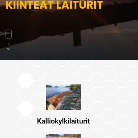
KIINTEÄT LAITURIT
Kalliokylkilaiturit