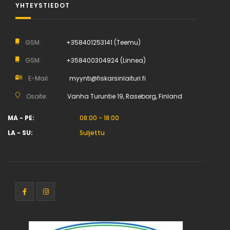
YHTEYSTIEDOT
GSM :
+358401253141 (Teemu)
GSM :
+358400304924 (Linnea)
E-Mail :
myynti@fiskarsinlaituri.fi
Osoite:
Vanha Turuntie 19, Raseborg, Finland
MA - PE:
08:00 - 18:00
LA - SU:
Suljettu